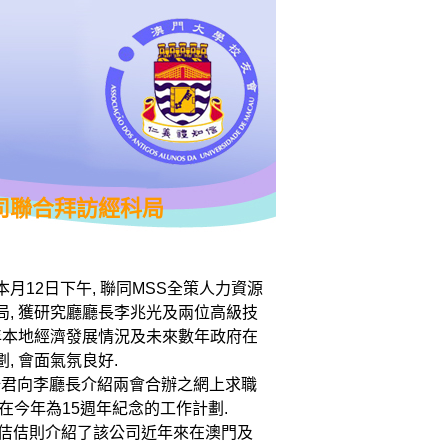
司聯合拜訪經科局
月12日下午, 聯同MSS全策人力資源
局, 獲研究廳廳長李兆光及兩位高級技
近年本地經濟發展情況及未來數年政府在
, 會面氣氛良好.
龔浩君向李廳長介紹兩會合辦之網上求職
在今年為15週年紀念的工作計劃.
屠佶佶則介紹了該公司近年來在澳門及