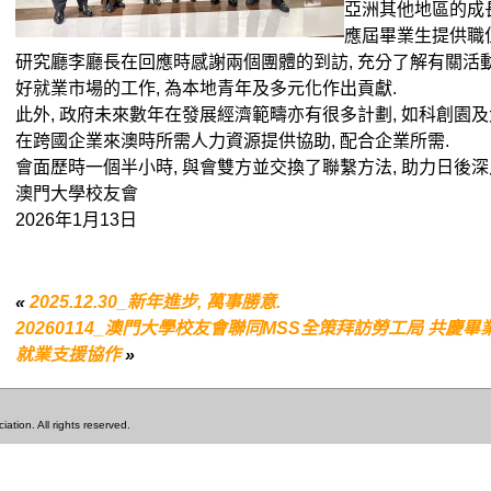
亞洲其他地區的成長
應屆畢業生提供職
研究廳李廳長在回應時感謝兩個團體的到訪, 充分了解有關活動
好就業市場的工作, 為本地青年及多元化作出貢獻.
此外, 政府未來數年在發展經濟範疇亦有很多計劃, 如科創園及
在跨國企業來澳時所需人力資源提供協助, 配合企業所需.
會面歷時一個半小時, 與會雙方並交換了聯繫方法, 助力日後
澳門大學校友會
2026年1月13日
«
2025.12.30_新年進步, 萬事勝意.
20260114_澳門大學校友會聯同MSS全策拜訪勞工局 共慶
就業支援協作
»
tion. All rights reserved.