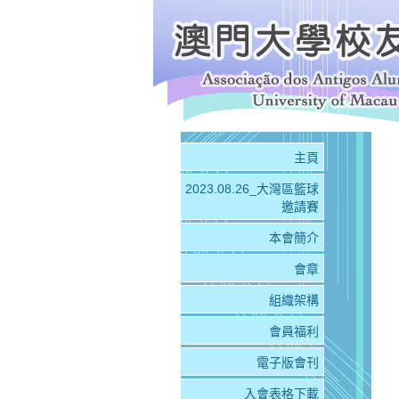
主頁
2023.08.26_大灣區籃球
邀請賽
本會簡介
會章
組織架構
會員福利
電子版會刊
入會表格下載