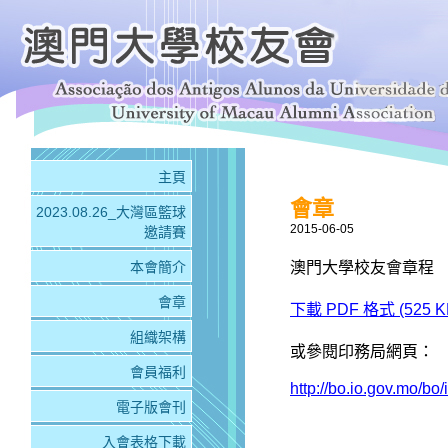
主頁
會章
2023.08.26_大灣區籃球
2015-06-05
邀請賽
澳門大學校友會章程
本會簡介
會章
下載 PDF 格式 (525 K
組織架構
或參閱印務局網頁：
會員福利
http://bo.io.gov.mo/bo
電子版會刊
入會表格下載