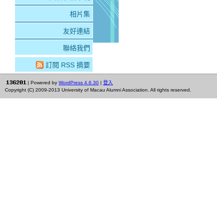
相片集
友好連結
聯絡我們
訂閱 RSS 摘要
| Powered by
WordPress 4.6.30
|
登入
Copyright (C) 2009-2013 University of Macau Alumni Association. All rights reserved.