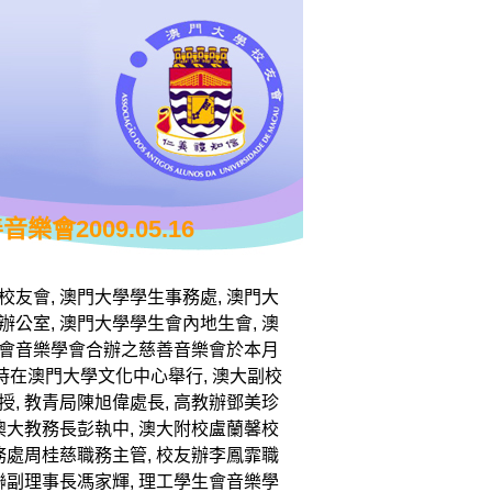
會2009.05.16
校友會, 澳門大學學生事務處, 澳門大
辦公室, 澳門大學學生會內地生會, 澳
會音樂學會合辦之慈善音樂會於本月
8時在澳門大學文化中心舉行, 澳大副校
授, 教青局陳旭偉處長, 高教辦鄧美珍
 澳大教務長彭執中, 澳大附校盧蘭馨校
事務處周桂慈職務主管, 校友辦李鳳霏職
工聯副理事長馮家輝, 理工學生會音樂學