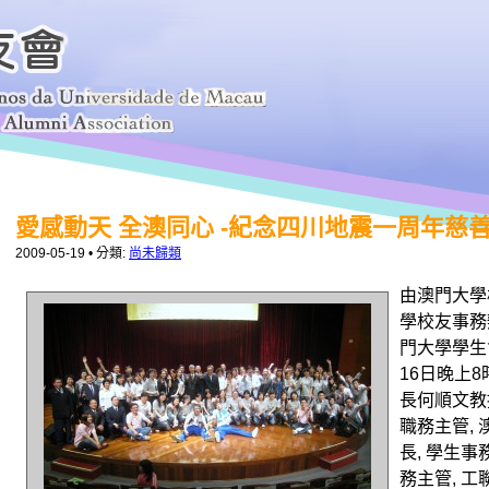
愛感動天 全澳同心 -紀念四川地震一周年慈善音樂
2009-05-19
• 分類:
尚未歸類
由澳門大學
學校友事務
門大學學生
16日晚上
長何順文教
職務主管,
長, 學生
務主管, 