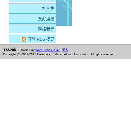
相片集
友好連結
聯絡我們
訂閱 RSS 摘要
| Powered by
WordPress 4.6.30
|
登入
Copyright (C) 2009-2013 University of Macau Alumni Association. All rights reserved.