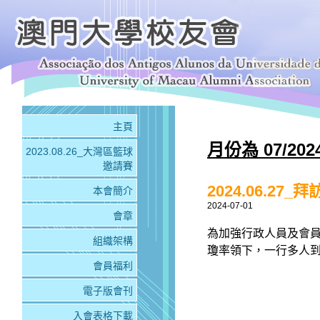
主頁
月份為 07/20
2023.08.26_大灣區籃球
邀請賽
2024.06.2
本會簡介
2024-07-01
會章
為加強行政人員及會
組織架構
瓊率領下，一行多人到橫
會員福利
電子版會刊
入會表格下載