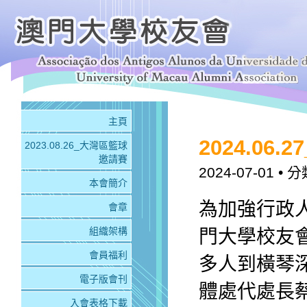
主頁
2024.0
2023.08.26_大灣區籃球
邀請賽
2024-07-01
• 分
本會簡介
為加強行政
會章
組織架構
門大學校友
會員福利
多人到橫琴
電子版會刊
體處代處長
入會表格下載