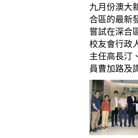
九月份澳大
合區的最新
嘗試在深合
校友會行政
主任高長汀
員曹加路及