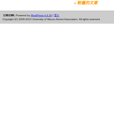
« 較舊的文章
| Powered by
WordPress 4.6.30
|
登入
Copyright (C) 2009-2013 University of Macau Alumni Association. All rights reserved.