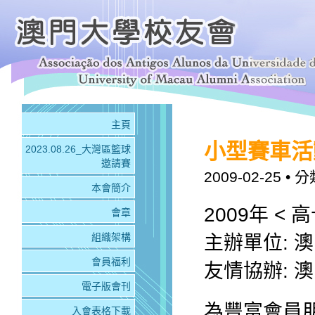
主頁
小型賽車活
2023.08.26_大灣區籃球
邀請賽
2009-02-25
• 分
本會簡介
2009年 <
會章
組織架構
主辦單位: 
會員福利
友情協辦: 
電子版會刊
為豐富會員
入會表格下載