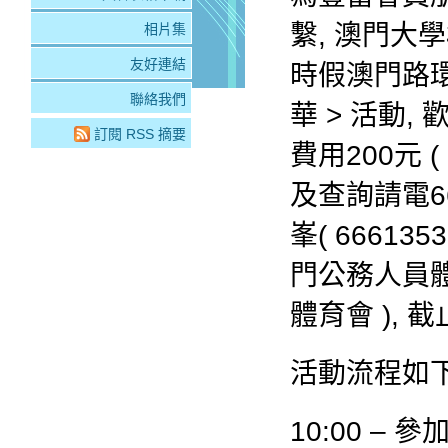
繫, 澳門大學
相片集
友好連結
時假澳門路環
聯絡我們
華 > 活動
訂閱 RSS 摘要
費用200元 
及查詢請電66
峯( 666135
門公務人員體育
體育會 ), 
活動流程如下: (
10:00 