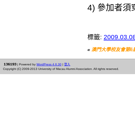
4) 參加者須
標籤:
2009.03
«
澳門大學校友會第6
| Powered by
WordPress 4.6.30
|
登入
Copyright (C) 2009-2013 University of Macau Alumni Association. All rights reserved.