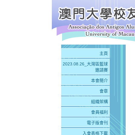
主頁
2023.08.26_大灣區籃球
邀請賽
本會簡介
會章
組織架構
會員福利
電子版會刊
入會表格下載