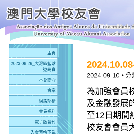
主頁
2024.10
2023.08.26_大灣區籃球
邀請賽
2024-09-10
• 分
本會簡介
為加強會員
會章
組織架構
及金融發展的
會員福利
至12日期間
電子版會刊
校友會會員
入會表格下載