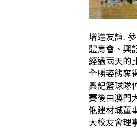
增進友誼.
體育會、興
經過兩天的比
全勝姿態奪得
興記籃球隊位
賽後由澳門
俬建材城董
大校友會理