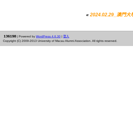
«
2024.02.29_
| Powered by
WordPress 4.6.30
|
登入
Copyright (C) 2009-2013 University of Macau Alumni Association. All rights reserved.