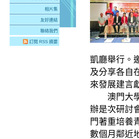
相片集
友好連結
聯絡我們
訂閱 RSS 摘要
凱廳舉行。
及分享各自
來發展建言
澳門大學校
辦是次研討
門著重培養
數個月鄰近