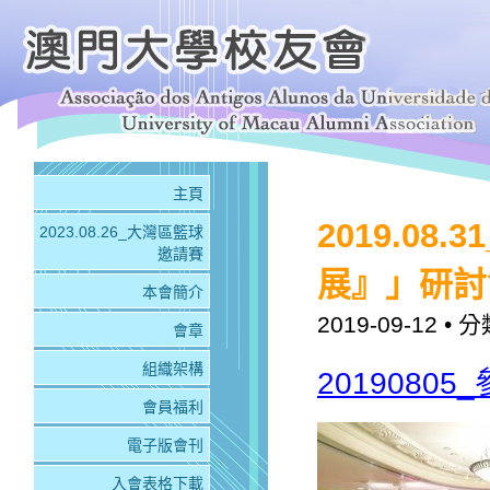
主頁
2019.0
2023.08.26_大灣區籃球
邀請賽
展』」研討
本會簡介
2019-09-12
• 分
會章
組織架構
201908
會員福利
電子版會刊
入會表格下載