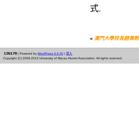
式.
«
澳門大學校長趙偉教授對
| Powered by
WordPress 4.6.30
|
登入
Copyright (C) 2009-2013 University of Macau Alumni Association. All rights reserved.