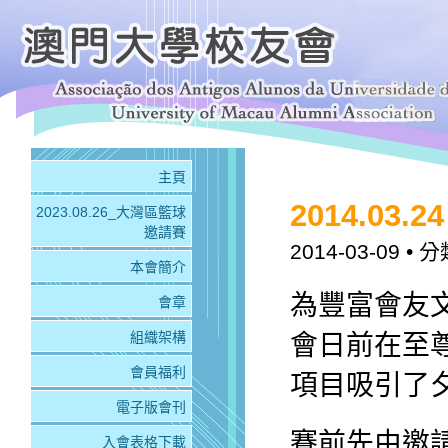
主頁
2014.03
2023.08.26_大灣區籃球
邀請賽
2014-03-09
• 分
本會簡介
為豐富會友
會章
組織架構
會日前在至尊
會員福利
項目吸引了夕
電子版會刊
賽前先由邀
入會表格下載