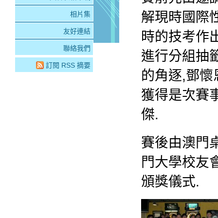
解現時國際
相片集
友好連結
時的技考作
聯絡我們
進行分組抽籤
訂閱 RSS 摘要
的角逐,鄧
獲得是次賽
傑.
賽後由澳門
門大學校友
頒獎儀式.