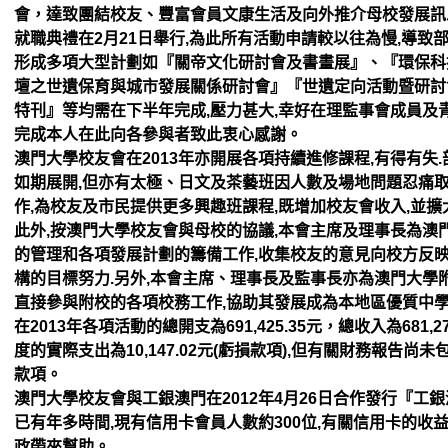
會，達致團結校友、豐富會員文康生活
及向外推介母校發展訊
就職
典禮在2月21日舉行,為此所有活動申請較以往為慢,導致
形成多項大型計劃如『關帝文化研
討會及書畫展』、『環保科
壇之
世遺保育與城市發展關係研討會』『世遺定向活動暨研討
特刊』等均需在下半年完成,壓力甚大,幸好在理監事會成員及
完成本人在此向各參與者致此衷心感
謝。
澳門大學校友會在2013年亦開展各項持續進修課程,有得有失.
如期展開,但亦有太極、日文
及茶藝班因人數及場地問題忍痛取
作,為校友及市民提供更多興趣班課程,既增加校友會收入,
並擴
此外,按澳門大學校友會與母校的協議,本會主席及理事長為澳
的管理和各項發展計劃的籌備工
作,收集校友的意見向校方反
構的目標努力.另外,本會主席、理事長及監事長亦為澳門大學
直接參與附校的各項校務工作
,協助其發展成為本地區優質中學
在2013年各項活動的總開支為691,425.35元，總收入
為681,
度的實
際支出為10,147.02元(虧損款項),但有關財務報告尚未
款項。
澳門大學校友會與工銀澳門在2012年4月26日合作發行『工銀
已有年多時間,現有信用卡會員
人數約300位,有關信用卡的
政帶來幫助。