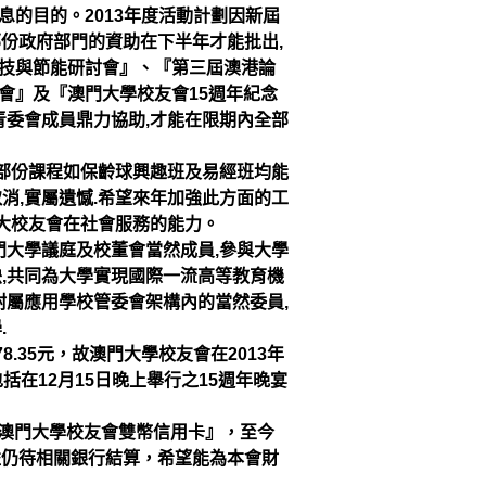
息的目的。2013年度活動計劃因新屆
部份政
府部門的資助在下半年才能批出,
技與節能研討會』、『第三屆澳港論
會』及『澳
門大學校友會15週年紀念
青委會成
員鼎力協助,才能在限期內全部
部份課程如保齡球興趣班及易經班均能
消,實屬遺憾.希望來年加強此方
面的工
大校友會在社會服務的能力。
門大
學議庭及校董會當然成員,參與大學
映,共同為大學實現國際一流高等教育
機
附
屬應用學校管委會架構內的當然委員,
.
278.35元，故澳門大學校友會在2013年
包括在12月15日晚上舉行之15週年晚宴
澳門大學校友會雙幣信用卡』，至今
收益仍待相關銀行結算，希望能為本
會財