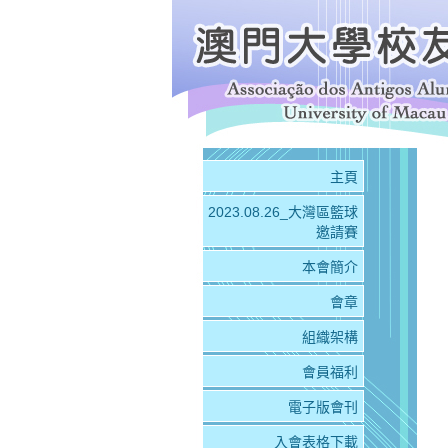
主頁
2023.08.26_大灣區籃球
邀請賽
本會簡介
會章
組織架構
會員福利
電子版會刊
入會表格下載