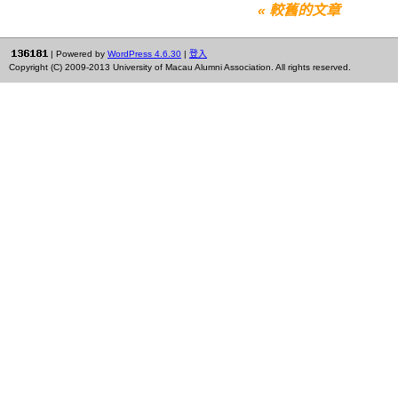
« 較舊的文章
| Powered by
WordPress 4.6.30
|
登入
Copyright (C) 2009-2013 University of Macau Alumni Association. All rights reserved.