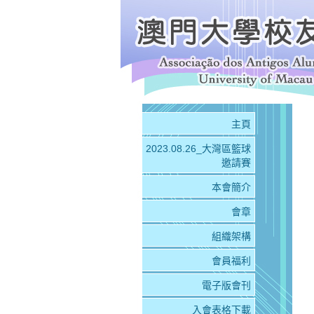
主頁
2023.08.26_大灣區籃球
邀請賽
本會簡介
會章
組織架構
會員福利
電子版會刊
入會表格下載