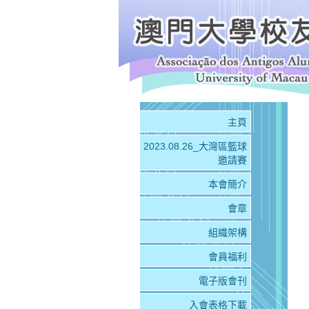
主頁
2023.08.26_大灣區籃球
邀請賽
本會簡介
會章
組織架構
會員福利
電子版會刊
入會表格下載