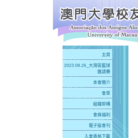
主頁
2023.08.26_大灣區籃球
邀請賽
本會簡介
會章
組織架構
會員福利
電子版會刊
入會表格下載