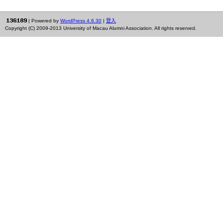
| Powered by
WordPress 4.6.30
|
登入
Copyright (C) 2009-2013 University of Macau Alumni Association. All rights reserved.