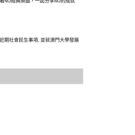
哼着MJ經典樂曲，一起分享MJ的成就
談近期社會民生事項, 並就澳門大學發展