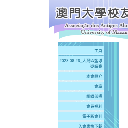
主頁
2023.08.26_大灣區籃球
邀請賽
本會簡介
會章
組織架構
會員福利
電子版會刊
入會表格下載